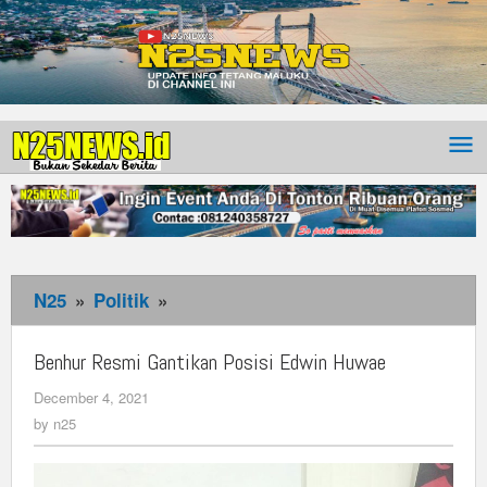
N25
»
Politik
»
Benhur
Resmi
Gantikan
Benhur Resmi Gantikan Posisi Edwin Huwae
Posisi
December 4, 2021
by
Edwin
n25
by
n25
Huwae