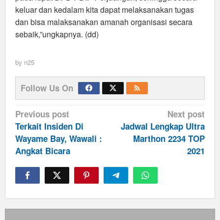
keluar dan kedalam kita dapat melaksanakan tugas
dan bisa malaksanakan amanah organisasi secara
sebaik,”ungkapnya. (dd)
by
n25
Follow Us On
Post
Previous post
Next post
navigation
Terkait Insiden Di
Jadwal Lengkap Ultra
Wayame Bay, Wawali :
Marthon 2234 TOP
Angkat Bicara
2021