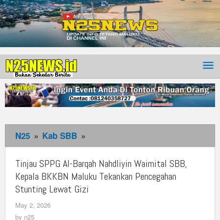
N25
»
Kab SBB
»
Tinjau
SPPG
Al-
Tinjau SPPG Al-Barqah Nahdliyin Waimital SBB,
Barqah
Kepala BKKBN Maluku Tekankan Pencegahan
Nahdliyin
Stunting Lewat Gizi
Waimital
May 2, 2026
by
SBB,
n25
by
n25