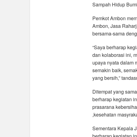
Sampah Hidup Bumi L
Pemkot Ambon membe
Ambon, Jasa Raharja
bersama-sama denga
“Saya berharap kegia
dan kolaborasi ini,
upaya nyata dalam 
semakin baik, sema
yang bersih,” tandas
Ditempat yang sam
berharap kegiatan 
prasarana kebersiha
,kesehatan masyraka
Sementara Kepala J
berharap,kegiatan i