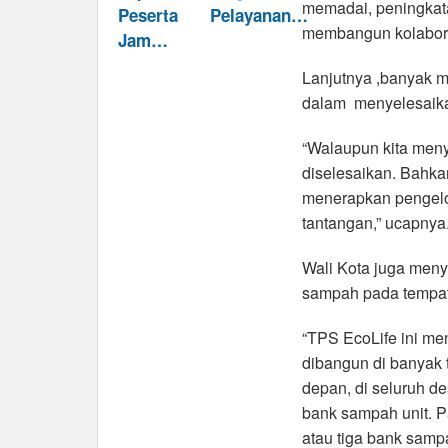
memadai, peningkata
Peserta
Pelayanan…
membangun kolabora
Jam…
Lanjutnya ,banyak m
dalam menyelesaika
“Walaupun kita men
diselesaikan. Bahka
menerapkan pengelo
tantangan,” ucapnya
Wali Kota juga men
sampah pada tempatn
“TPS EcoLife ini men
dibangun di banyak t
depan, di seluruh de
bank sampah unit. Pa
atau tiga bank samp