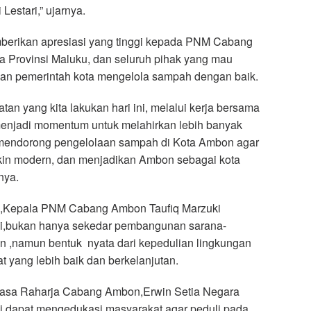
estari,” ujarnya.
rikan apresiasi yang tinggi kepada PNM Cabang
 Provinsi Maluku, dan seluruh pihak yang mau
n pemerintah kota mengelola sampah dengan baik.
tan yang kita lakukan hari ini, melalui kerja bersama
 menjadi momentum untuk melahirkan lebih banyak
mendorong pengelolaan sampah di Kota Ambon agar
kin modern, dan menjadikan Ambon sebagai kota
nya.
a,Kepala PNM Cabang Ambon Taufiq Marzuki
ini,bukan hanya sekedar pembangunan sarana-
n ,namun bentuk nyata dari kepedulian lingkungan
t yang lebih baik dan berkelanjutan.
asa Raharja Cabang Ambon,Erwin Setia Negara
ni dapat mengedukasi masyarakat,agar peduli pada