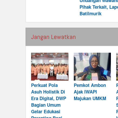
Undangan Wawanc
Pihak Terkait, Lap
Batilmurik
Jangan Lewatkan
Perkuat Pola
Pemkot Ambon
Asuh Holistik Di
Ajak IWAPI
Era Digital, DWP
Majukan UMKM
Bagian Umum
Gelar Edukasi
Parenting Bagi