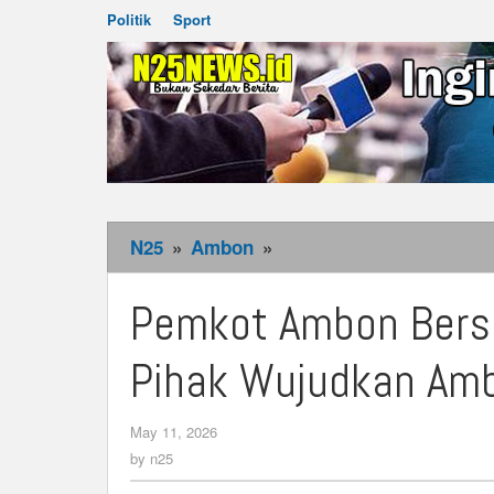
Politik
Sport
N25
»
Ambon
»
Pemkot
Ambon
Bersinergi
Pemkot Ambon Bersi
Dengan
Berbagai
Pihak Wujudkan Am
Pihak
Wujudkan
May 11, 2026
by
Ambon
n25
by
n25
ASRI