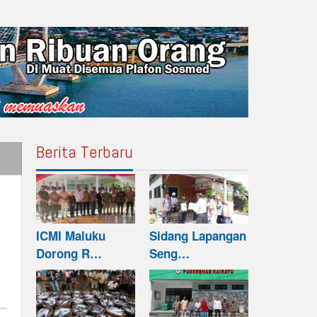
Berita Terbaru
ICMI Maluku
Sidang Lapangan
Dorong R…
Seng…