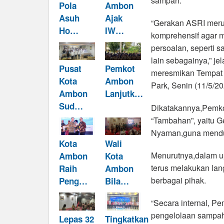
sampah.
Pola
Ambon
Asuh
Ajak
“Gerakan ASRI meru
Ho…
IW…
komprehensif agar m
persoalan, seperti
lain sebagainya,” j
Pusat
Pemkot
meresmikan Tempat 
Kota
Ambon
Park, Senin (11/5/20
Ambon
Lanjutk…
Sud…
Dikatakannya,Pemk
“Tambahan”, yaitu G
Nyaman,guna menduk
Kota
Wali
Menurutnya,dalam 
Ambon
Kota
terus melakukan lan
Raih
Ambon
berbagai pihak.
Peng…
Bila…
“Secara internal, P
pengelolaan sampah
Lepas 32
Tingkatkan