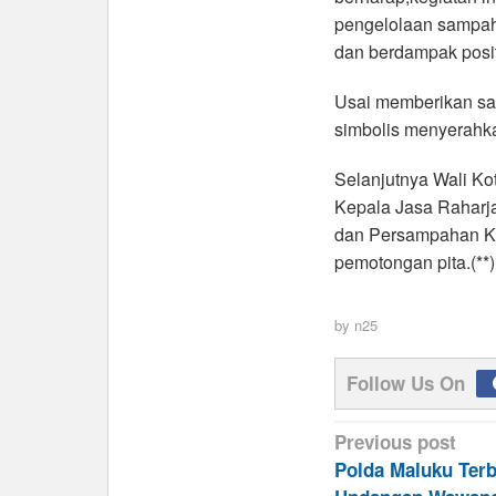
pengelolaan sampah 
dan berdampak posit
Usai memberikan s
simbolis menyerahk
Selanjutnya Wali K
Kepala Jasa Raharja
dan Persampahan Ko
pemotongan pita.(**)
by
n25
Follow Us On
Post
Previous post
navigation
Polda Maluku Terb