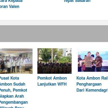
ara Kepada
Tepat Sasaran
oran Valen
Pusat Kota
Pemkot Ambon
Kota Ambon Rai
Ambon Sudah
Lanjutkan WFH
Penghargaan
Penuh, Pemkot
Dari Kemendagr
Siapkan Arah
Pengembangan
Wilayah Baru